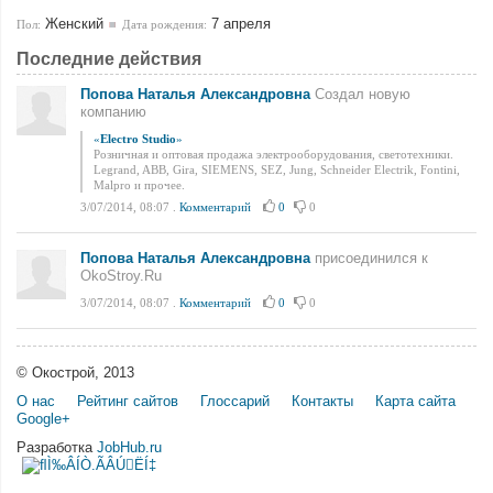
Женский
7 апреля
Пол:
Дата рождения:
Последние действия
Попова Наталья Александровна
Создал новую
компанию
«
Electro Studio
»
Розничная и оптовая продажа электрооборудования, светотехники.
Legrand, ABB, Gira, SIEMENS, SEZ, Jung, Schneider Electrik, Fontini,
Malpro и прочее.
3/07/2014, 08:07
.
Комментарий
0
0
Попова Наталья Александровна
присоединился к
OkoStroy.Ru
3/07/2014, 08:07
.
Комментарий
0
0
© Окострой, 2013
О нас
Рейтинг сайтов
Глоссарий
Контакты
Карта сайта
Google+
Разработка
JobHub.ru