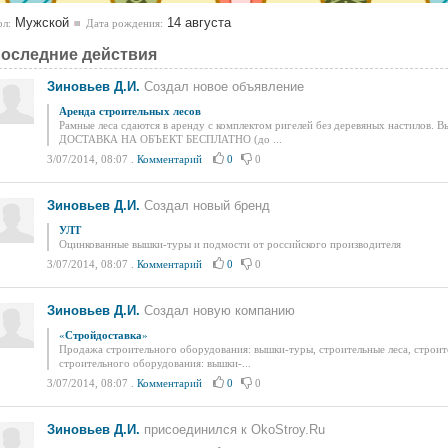
Мужской
14 августа
л:
Дата рождения:
оследние действия
Зиновьев Д.И.
Создал новое объявление
Аренда строительных лесов
Рамные леса сдаются в аренду с комплектом ригелей без деревяных настилов. В
ДОСТАВКА НА ОБЪЕКТ БЕСПЛАТНО (до ...
3/07/2014, 08:07
.
Комментарий
0
0
Зиновьев Д.И.
Создал новый бренд
УЛТ
Оцинкованные вышки-туры и подмости от российского производителя
3/07/2014, 08:07
.
Комментарий
0
0
Зиновьев Д.И.
Создал новую компанию
«
Стройдоставка
»
Продажа строительного оборудования: вышки-туры, строительные леса, строит
строительного оборудования: вышки-...
3/07/2014, 08:07
.
Комментарий
0
0
Зиновьев Д.И.
присоединился к OkoStroy.Ru