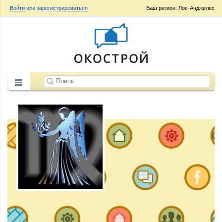
Войти
или
зарегистрироваться
Ваш регион: Лос-Анджелес