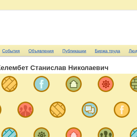
События
Объявления
Публикации
Биржа труда
Люд
Келембет Станислав Николаевич