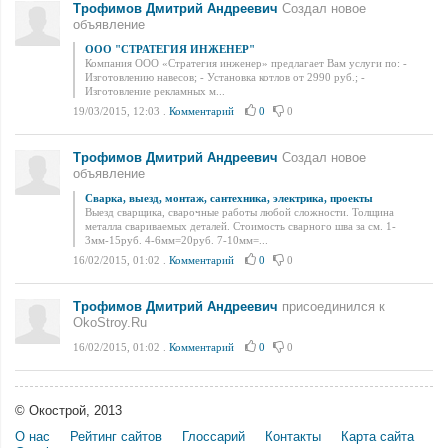
Трофимов Дмитрий Андреевич
Создал новое
объявление
ООО "СТРАТЕГИЯ ИНЖЕНЕР"
Компания ООО «Стратегия инженер» предлагает Вам услуги по: -
Изготовлению навесов; - Установка котлов от 2990 руб.; -
Изготовление рекламных м...
19/03/2015, 12:03
.
Комментарий
0
0
Трофимов Дмитрий Андреевич
Создал новое
объявление
Сварка, выезд, монтаж, сантехника, электрика, проекты
Выезд сварщика, сварочные работы любой сложности. Толщина
металла свариваемых деталей. Стоимость сварного шва за см. 1-
3мм-15руб. 4-6мм=20руб. 7-10мм=...
16/02/2015, 01:02
.
Комментарий
0
0
Трофимов Дмитрий Андреевич
присоединился к
OkoStroy.Ru
16/02/2015, 01:02
.
Комментарий
0
0
© Окострой, 2013
О нас
Рейтинг сайтов
Глоссарий
Контакты
Карта сайта