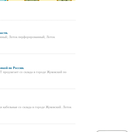
асти.
анный; Лоток перфорированный; Лоток
вкой по России.
 предлагает со склада в городе Жуковский по
 кабельные со склада в городе Жуковский. Лоток