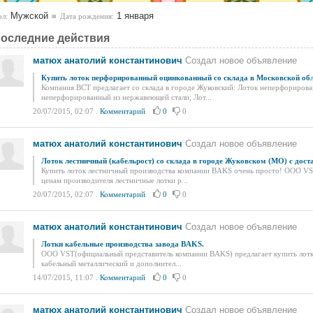
Мужской
1 января
л:
Дата рождения:
оследние действия
матюх анатолий константинович
Создал новое объявление
Купить лоток перфорированный оцинкованный со склада в Московской обл
Компания ВСТ предлагает со склада в городе Жуковский: Лоток неперфориров
неперфорированный из нержавеющей стали; Лот...
20/07/2015, 02:07
.
Комментарий
0
0
матюх анатолий константинович
Создал новое объявление
Лоток лестничный (кабельрост) со склада в городе Жуковском (МО) с доста
Купить лоток лестничный производства компании BAKS очень просто! ООО VST
ценам производителя лестничные лотки р...
20/07/2015, 02:07
.
Комментарий
0
0
матюх анатолий константинович
Создал новое объявление
Лотки кабельные производства завода BAKS.
ООО VST(официальный представитель компании BAKS) предлагает купить лотки
кабельный металлический и дополнител...
14/07/2015, 11:07
.
Комментарий
0
0
матюх анатолий константинович
Создал новое объявление