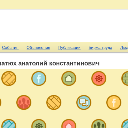
События
Объявления
Публикации
Биржа труда
Люд
матюх анатолий константинович