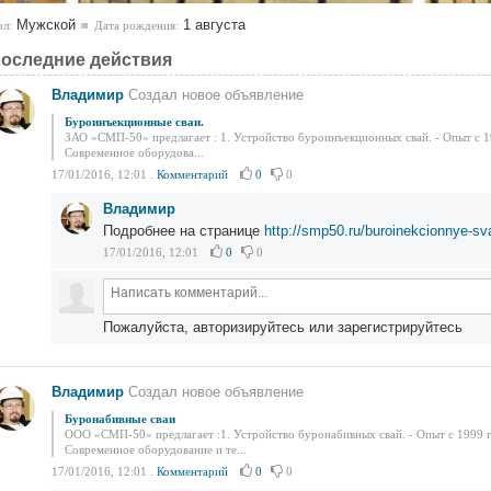
Мужской
1 августа
л:
Дата рождения:
оследние действия
Владимир
Создал новое объявление
Буроинъекционные сваи.
ЗАО «СМП-50» предлагает : 1. Устройство буроинъекционных свай. - Опыт с 1
Современное оборудова...
17/01/2016, 12:01
.
Комментарий
0
0
Владимир
Подробнее на странице
http://smp50.ru/buroinekcionnye-sva
17/01/2016, 12:01
0
0
Пожалуйста, авторизируйтесь или зарегистрируйтесь
Владимир
Создал новое объявление
Буронабивные сваи
ООО «СМП-50» предлагает :1. Устройство буронабивных свай. - Опыт с 1999 
Современное оборудование и те...
17/01/2016, 12:01
.
Комментарий
0
0