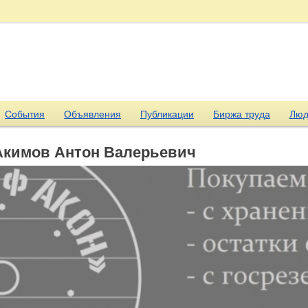
События
Объявления
Публикации
Биржа труда
Люд
Акимов Антон Валерьевич