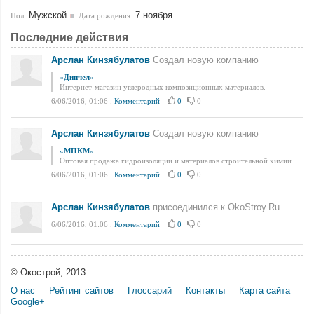
Мужской
7 ноября
Пол:
Дата рождения:
Последние действия
Арслан Кинзябулатов
Создал новую компанию
«
Дипчел
»
Интернет-магазин углеродных композиционных материалов.
6/06/2016, 01:06
.
Комментарий
0
0
Арслан Кинзябулатов
Создал новую компанию
«
МПКМ
»
Оптовая продажа гидроизоляции и материалов строительной химии.
6/06/2016, 01:06
.
Комментарий
0
0
Арслан Кинзябулатов
присоединился к OkoStroy.Ru
6/06/2016, 01:06
.
Комментарий
0
0
© Окострой, 2013
О нас
Рейтинг сайтов
Глоссарий
Контакты
Карта сайта
Google+