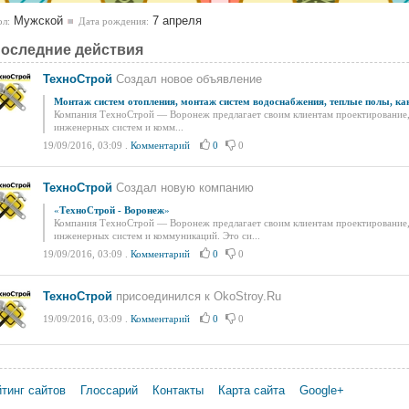
Мужской
7 апреля
л:
Дата рождения:
оследние действия
ТехноСтрой
Создал новое объявление
Монтаж систем отопления, монтаж систем водоснабжения, теплые полы, ка
Компания ТехноСтрой — Воронеж предлагает своим клиентам проектирование,
инженерных систем и комм...
19/09/2016, 03:09
.
Комментарий
0
0
ТехноСтрой
Создал новую компанию
«
ТехноСтрой - Воронеж
»
Компания ТехноСтрой — Воронеж предлагает своим клиентам проектирование,
инженерных систем и коммуникаций. Это си...
19/09/2016, 03:09
.
Комментарий
0
0
ТехноСтрой
присоединился к OkoStroy.Ru
19/09/2016, 03:09
.
Комментарий
0
0
тинг сайтов
Глоссарий
Контакты
Карта сайта
Google+