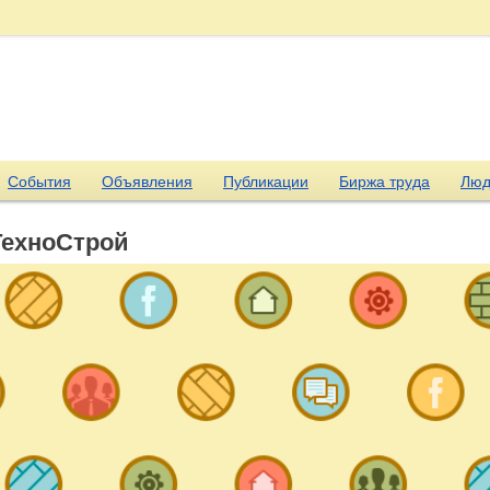
События
Объявления
Публикации
Биржа труда
Люд
ТехноСтрой