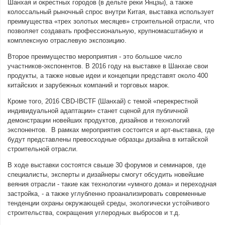
Шанхая и окрестных городов (в дельте реки Янцзы), а также
колоссальный рыночный спрос внутри Китая, выставка использует
преимущества «трех золотых месяцев» строительной отрасли, что
позволяет создавать профессиональную, крупномасштабную и
комплексную отраслевую экспозицию.
Второе преимущество мероприятия - это большое число
участников-экспонентов. В 2016 году на выставке в Шанхае свои
продукты, а также новые идеи и концепции представят около 400
китайских и зарубежных компаний и торговых марок.
Кроме того, 2016 CBD-IBCTF (Шанхай) с темой «перекрестной
индивидуальной адаптации» станет сценой для публичной
демонстрации новейших продуктов, дизайнов и технологий
экспонентов. В рамках мероприятия состоится и арт-выставка, где
будут представлены превосходные образцы дизайна в китайской
строительной отрасли.
В ходе выставки состоятся свыше 30 форумов и семинаров, где
специалисты, эксперты и дизайнеры смогут обсудить новейшие
веяния отрасли - такие как технологии «умного дома» и переходная
застройка, - а также углубленно проанализировать современные
тенденции охраны окружающей среды, экологически устойчивого
строительства, сокращения углеродных выбросов и т.д.