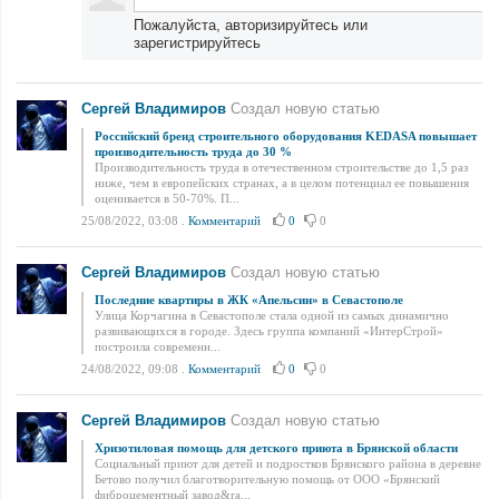
Пожалуйста, авторизируйтесь или
зарегистрируйтесь
Сергей Владимиров
Создал новую статью
Российский бренд строительного оборудования KEDASA повышает
производительность труда до 30 %
Производительность труда в отечественном строительстве до 1,5 раз
ниже, чем в европейских странах, а в целом потенциал ее повышения
оценивается в 50-70%. П...
25/08/2022, 03:08
.
Комментарий
0
0
Сергей Владимиров
Создал новую статью
Последние квартиры в ЖК «Апельсин» в Севастополе
Улица Корчагина в Севастополе стала одной из самых динамично
развивающихся в городе. Здесь группа компаний «ИнтерСтрой»
построила современн...
24/08/2022, 09:08
.
Комментарий
0
0
Сергей Владимиров
Создал новую статью
Хризотиловая помощь для детского приюта в Брянской области
Социальный приют для детей и подростков Брянского района в деревне
Бетово получил благотворительную помощь от ООО «Брянский
фиброцементный завод&ra...