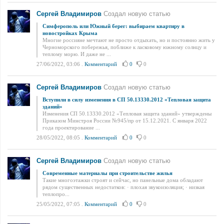
Сергей Владимиров
Создал новую статью
Симферополь или Южный берег: выбираем квартиру в
новостройках Крыма
Многие россияне мечтают не просто отдыхать, но и постоянно жить у
Черноморского побережья, поближе к ласковому южному солнцу и
теплому морю. И даже не ...
27/06/2022, 03:06
.
Комментарий
0
0
Сергей Владимиров
Создал новую статью
Вступили в силу изменения в СП 50.13330.2012 «Тепловая защита
зданий»
Изменения СП 50.13330.2012 «Тепловая защита зданий» утверждены
Приказом Минстроя России №945/пр от 15.12.2021. С января 2022
года проектирование ...
28/05/2022, 08:05
.
Комментарий
0
0
Сергей Владимиров
Создал новую статью
Современные материалы при строительстве жилья
Такие многоэтажки строят и сейчас, но панельные дома обладают
рядом существенных недостатков: · плохая звукоизоляция; · низкая
теплопро...
25/05/2022, 07:05
.
Комментарий
0
0