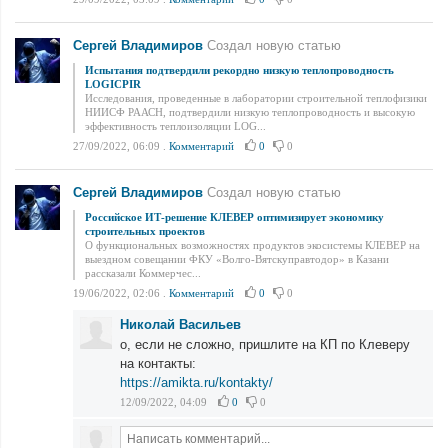
Сергей Владимиров
Создал новую статью
Испытания подтвердили рекордно низкую теплопроводность
LOGICPIR
Исследования, проведенные в лаборатории строительной теплофизики
НИИСФ РААСН, подтвердили низкую теплопроводность и высокую
эффективность теплоизоляции LOG...
27/09/2022, 06:09
.
Комментарий
0
0
Сергей Владимиров
Создал новую статью
Российское ИТ-решение КЛЕВЕР оптимизирует экономику
строительных проектов
О функциональных возможностях продуктов экосистемы КЛЕВЕР на
выездном совещании ФКУ «Волго-Вятскуправтодор» в Казани
рассказали Коммерчес...
19/06/2022, 02:06
.
Комментарий
0
0
Николай Васильев
о, если не сложно, пришлите на КП по Клеверу
на контакты:
https://amikta.ru/kontakty/
12/09/2022, 04:09
0
0