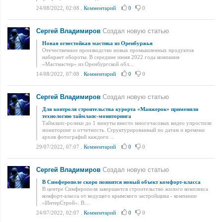
24/08/2022, 02:08
.
Комментарий
0
0
Сергей Владимиров
Создал новую статью
Новая огнестойкая мастика из Оренбуржья
Отечественное производство новых промышленных продуктов
набирает обороты. В середине июня 2022 года компания
«Мастмастер» из Оренбургской обл...
14/08/2022, 07:08
.
Комментарий
0
0
Сергей Владимиров
Создал новую статью
Для контроля строительства курорта «Манжерок» применили
технологию таймлапс-мониторинга
Таймлапс-ролики до 1 минуты вместо многочасовых видео упростили
мониторинг и отчетность. Структурированный по датам и времени
архив фотографий каждого ...
29/07/2022, 07:07
.
Комментарий
0
0
Сергей Владимиров
Создал новую статью
В Симферополе скоро появится новый объект комфорт-класса
В центре Симферополя завершается строительство жилого комплекса
комфорт-класса от ведущего крымского застройщика - компании
«ИнтерСтрой». В...
24/07/2022, 02:07
.
Комментарий
0
0