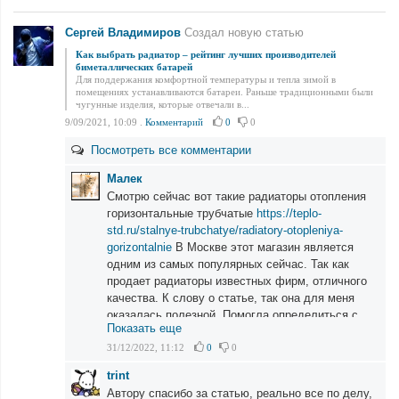
Сергей Владимиров
Создал новую статью
Как выбрать радиатор – рейтинг лучших производителей
биметаллических батарей
Для поддержания комфортной температуры и тепла зимой в
помещениях устанавливаются батареи. Раньше традиционными были
чугунные изделия, которые отвечали в...
9/09/2021, 10:09
.
Комментарий
0
0
Посмотреть все комментарии
Малек
Смотрю сейчас вот такие радиаторы отопления
горизонтальные трубчатые
https://teplo-
std.ru/stalnye-trubchatye/radiatory-otopleniya-
gorizontalnie
В Москве этот магазин является
одним из самых популярных сейчас. Так как
продает радиаторы известных фирм, отличного
качества. К слову о статье, так она для меня
оказалась полезной. Помогла определиться с
Показать еще
выбором.
31/12/2022, 11:12
0
0
trint
Автору спасибо за статью, реально все по делу,