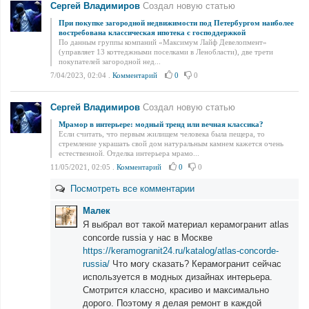
Сергей Владимиров
Создал новую статью
При покупке загородной недвижимости под Петербургом наиболее
востребована классическая ипотека с господдержкой
По данным группы компаний «Максимум Лайф Девелопмент»
(управляет 13 коттеджными поселками в Ленобласти), две трети
покупателей загородной нед...
7/04/2023, 02:04
.
Комментарий
0
0
Сергей Владимиров
Создал новую статью
Мрамор в интерьере: модный тренд или вечная классика?
Если считать, что первым жилищем человека была пещера, то
стремление украшать свой дом натуральным камнем кажется очень
естественной. Отделка интерьера мрамо...
11/05/2021, 02:05
.
Комментарий
0
0
Посмотреть все комментарии
Малек
Я выбрал вот такой материал керамогранит atlas
concorde russia у нас в Москве
https://keramogranit24.ru/katalog/atlas-concorde-
russia/
Что могу сказать? Керамогранит сейчас
используется в модных дизайнах интерьера.
Смотрится классно, красиво и максимально
дорого. Поэтому я делая ремонт в каждой