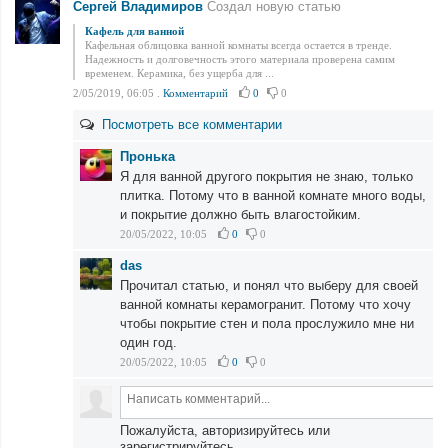
Сергей Владимиров
Создал новую статью
Кафель для ванной
Кафельная облицовка ванной комнаты всегда остается в тренде.
Надежность и долговечность этого материала проверена самим
временем. Керамика, без ущерба для ...
2/05/2019, 06:05
.
Комментарий
0
0
Посмотреть все комментарии
Пронька
Я для ванной другого покрытия не знаю, только
плитка. Потому что в ванной комнате много воды,
и покрытие должно быть влагостойким.
20/05/2022, 10:05
0
0
das
Прочитал статью, и понял что выберу для своей
ванной комнаты керамогранит. Потому что хочу
чтобы покрытие стен и пола прослужило мне ни
один год.
20/05/2022, 10:05
0
0
Пожалуйста, авторизируйтесь или
зарегистрируйтесь