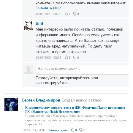
комнате буду использовать именно керамогранит.
Показать еще
10/03/2023, 08:03
0
0
trint
Мне интересно было почитать статью, полезной
информации много. Особенно если учесть как
кратко она написана. А то бывает как напишут,
читаешь бред натуральный. По делу пару
строчек, а время потрачено.
10/03/2023, 08:03
0
0
Пожалуйста, авторизируйтесь или
зарегистрируйтесь
Сергей Владимиров
Создал новую статью
К строительству первого дома в ЖК «Колтуши Парк» приступила
ГК «Максимум Лайф Девелопмент»
Группа компаний «Максимум Лайф Девелопмент» приступила к
строительству первого дома в коттеджном жилом комплексе «Колтуши
Парк» во Вс...
8/02/2023, 04:02
.
Комментарий
0
0