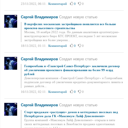
23/11/2022, 06:11
.
Комментарий
0
0
Сергей Владимиров
Создал новую статью
В портфелях московских застройщиков появляется все больше
проектов высотного строительства
Москва, 16 ноября 2022 года. По данным аналитиков архитектурно-
конструкторского бюро КТС ПРОЕКТ, последние 5 лет московские
застройщики все более уверенн...
18/11/2022, 01:11
.
Комментарий
0
0
Сергей Владимиров
Создал новую статью
Газпромбанк и «Главстрой Санкт-Петербург» заключили договор
об увеличении проектного финансирования на более 99 млрд
рублей
Девелоперская компания «Главстрой Санкт-Петербург» и Газпромбанк
подписали договор об увеличении кредитно-документарного лимита в
рамках действ...
16/11/2022, 02:11
.
Комментарий
0
0
Сергей Владимиров
Создал новую статью
Старт продажам «растущих» домов в коттеджных поселках под
Петербургом дала ГК «Максимум Лайф Девелопмент»
Группа компаний «Максимум Лайф Девелопмент» открыла в пяти
своих коттеджных поселках в Ленобласти продажи одноэтажных