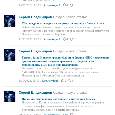
домов площадью до 112 к...
15/11/2022, 09:11
.
Комментарий
0
0
Сергей Владимиров
Создал новую статью
Сбер предлагает скидки на квартиры и ипотеку в Зелёный день
В Зелёный день клиентов Сбера ожидают скидки на квартиры и
ипотеку. Об этом на пресс-конференции рассказал первый заместитель
Председателя Правления Сбербанк...
11/11/2022, 09:11
.
Комментарий
0
0
Сергей Владимиров
Создал новую статью
Газпромбанк, Новосибирская область и Группа «ВИС» заключили
прямое соглашение о финансировании ГЧП-проекта по
строительству семи городских поликлиник
В соответствии со стратегией создания инфраструктурного
#МЕГАИГРОКа Газпромбанк, Министерство здравоохранения
Новосибирской области и Седьмая концессионная...
5/10/2022, 09:10
.
Комментарий
0
0
Сергей Владимиров
Создал новую статью
Преимущества выбора квартиры с мансардой в Крыму
Новостройки Крыма пользуются большой популярностью: регион
отличается комфортным климатом, большим количеством
достопримечательностей и развитостью инф...
29/09/2022, 03:09
.
Комментарий
0
0