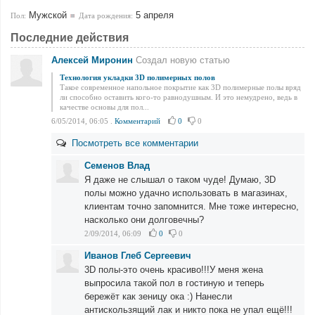
Мужской
5 апреля
Пол:
Дата рождения:
Последние действия
Алексей Миронин
Создал новую статью
Технология укладки 3D полимерных полов
Такое современное напольное покрытие как 3D полимерные полы вряд
ли способно оставить кого-то равнодушным. И это немудрено, ведь в
качестве основы для пол...
6/05/2014, 06:05
.
Комментарий
0
0
Посмотреть все комментарии
Семенов Влад
Я даже не слышал о таком чуде! Думаю, 3D
полы можно удачно использовать в магазинах,
клиентам точно запомнится. Мне тоже интересно,
насколько они долговечны?
2/09/2014, 06:09
0
0
Иванов Глеб Сергеевич
3D полы-это очень красиво!!!У меня жена
выпросила такой пол в гостиную и теперь
бережёт как зеницу ока :) Нанесли
антискользящий лак и никто пока не упал ещё!!!